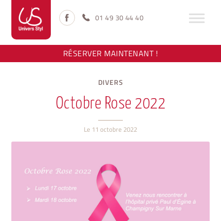
Aller
Aller
à
au
01 49 30 44 40
la
contenu
navigation
RÉSERVER MAINTENANT !
DIVERS
Octobre Rose 2022
Le
11 octobre 2022