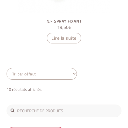
NJ- SPRAY FIXANT
19,50
€
Lire la suite
10 résultats affichés
Recherche
Recherche
pour :