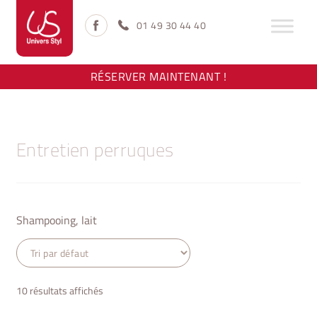
Aller
Aller
à
au
01 49 30 44 40
la
contenu
navigation
RÉSERVER MAINTENANT !
Entretien perruques
Shampooing, lait
10 résultats affichés