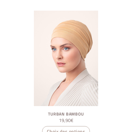
TURBAN BAMBOU
19,90
€
Ce
Choix des options