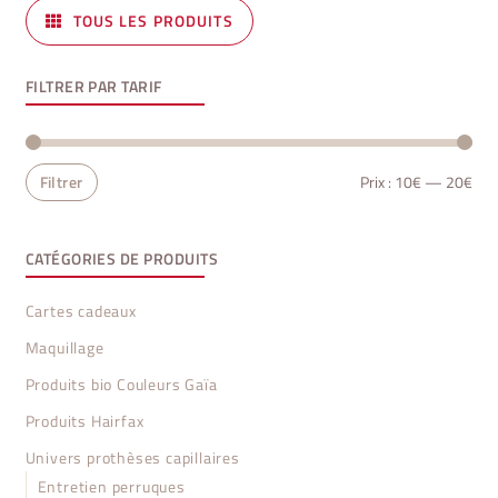
produit
TOUS LES PRODUITS
FILTRER PAR TARIF
Prix
Prix
Filtrer
Prix :
10€
—
20€
min
ma
CATÉGORIES DE PRODUITS
Cartes cadeaux
Maquillage
Produits bio Couleurs Gaïa
Produits Hairfax
Univers prothèses capillaires
Entretien perruques