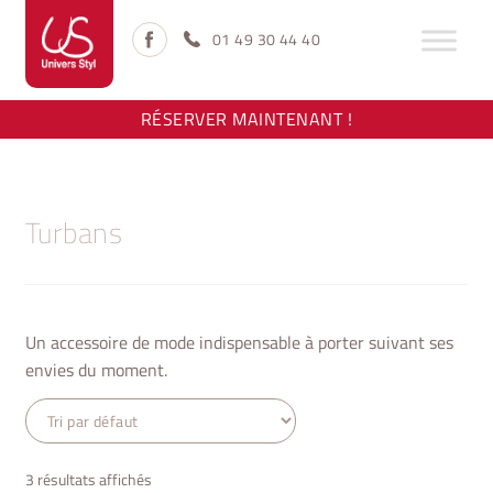
Aller
Aller
à
au
01 49 30 44 40
la
contenu
navigation
RÉSERVER MAINTENANT !
Turbans
Un accessoire de mode indispensable à porter suivant ses
envies du moment.
3 résultats affichés