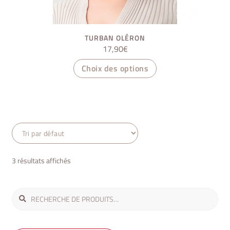
TURBAN OLÉRON
17,90
€
Ce
Choix des options
produit
a
plusieurs
variations.
Les
options
peuvent
être
3 résultats affichés
choisies
sur
Recherche
Recherche
la
pour :
page
du