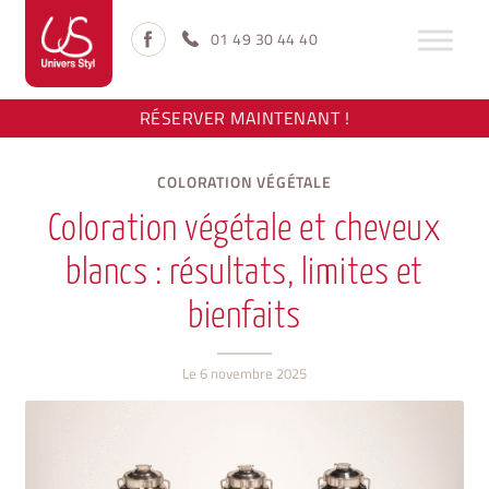
Aller
Aller
à
au
01 49 30 44 40
la
contenu
navigation
RÉSERVER MAINTENANT !
COLORATION VÉGÉTALE
Coloration végétale et cheveux
blancs : résultats, limites et
bienfaits
Le
6 novembre 2025