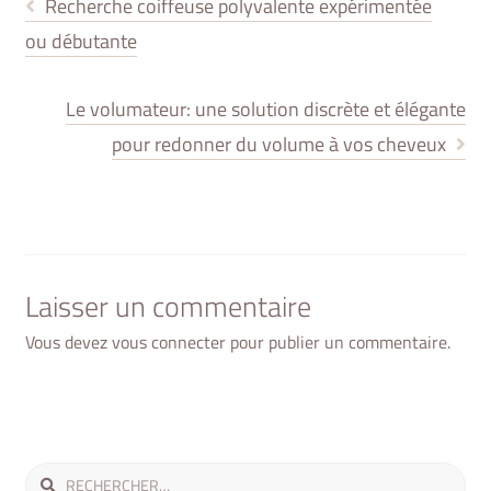
Article
Recherche coiffeuse polyvalente expérimentée
précédent :
ou débutante
NAVIGATION
DE
Article
Le volumateur: une solution discrète et élégante
suivant :
pour redonner du volume à vos cheveux
L’ARTICLE
Laisser un commentaire
Vous devez
vous connecter
pour publier un commentaire.
Rechercher :