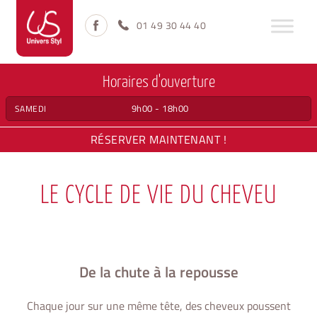
Aller
Aller
à
au
01 49 30 44 40
la
contenu
navigation
Horaires d'ouverture
9h00 - 18h00
SAMEDI
RÉSERVER MAINTENANT !
LE CYCLE DE VIE DU CHEVEU
De la chute à la repousse
Chaque jour sur une même tête, des cheveux poussent