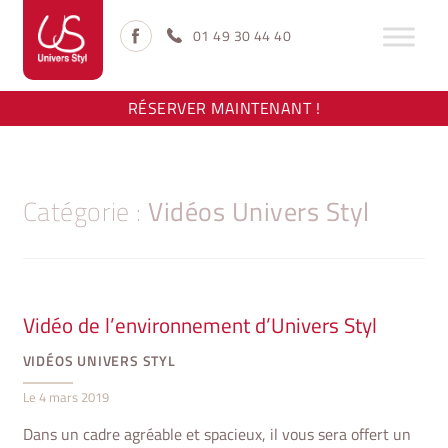
Aller
Aller
à
au
01 49 30 44 40
la
contenu
navigation
RÉSERVER MAINTENANT !
Catégorie :
Vidéos Univers Styl
Vidéo de l’environnement d’Univers Styl
VIDÉOS UNIVERS STYL
Le
4 mars 2019
Dans un cadre agréable et spacieux, il vous sera offert un