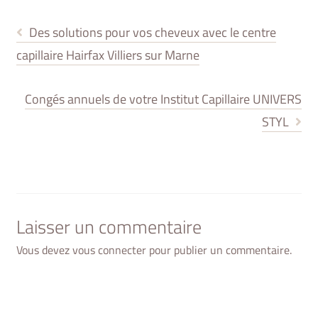
Article
Des solutions pour vos cheveux avec le centre
précédent :
capillaire Hairfax Villiers sur Marne
NAVIGATION
DE
Article
Congés annuels de votre Institut Capillaire UNIVERS
suivant :
STYL
L’ARTICLE
Laisser un commentaire
Vous devez
vous connecter
pour publier un commentaire.