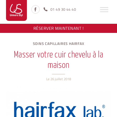
Aller
Aller
à
au
01 49 30 44 40
la
contenu
navigation
RÉSERVER MAINTENANT !
SOINS CAPILLAIRES HAIRFAX
Masser votre cuir chevelu à la
maison
Le
26 juillet 2018