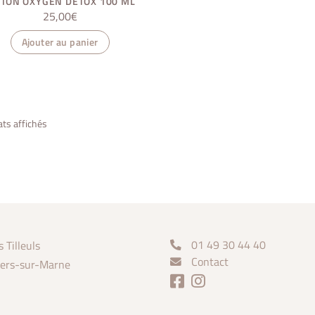
TION OXYGEN DÉTOX 100 ML
25,00
€
Ajouter au panier
ats affichés
01 49 30 44 40
s Tilleuls
Contact
iers-sur-Marne