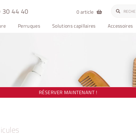
Recherche
Recherche
 30 44 40
0 article
pour :
ure
Perruques
Solutions capillaires
Accessoires
RÉSERVER MAINTENANT !
icules