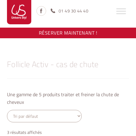
Aller
Aller
à
au
01 49 30 44 40
la
contenu
navigation
RÉSERVER MAINTENANT !
Follicle Activ - cas de chute
Une gamme de 5 produits traiter et freiner la chute de
cheveux
3 résultats affichés