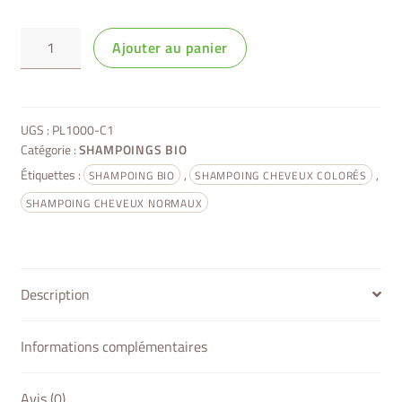
quantité
Ajouter au panier
de
Plume
Shampoing
doux
UGS :
PL1000-C1
certifié
Catégorie :
SHAMPOINGS BIO
bio
Étiquettes :
,
,
SHAMPOING BIO
SHAMPOING CHEVEUX COLORÉS
pour
SHAMPOING CHEVEUX NORMAUX
cheveux
normaux
Description
Informations complémentaires
Avis (0)