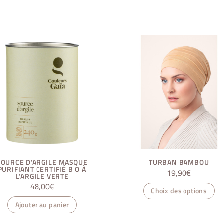
SOURCE D’ARGILE MASQUE
TURBAN BAMBOU
PURIFIANT CERTIFIÉ BIO À
19,90
€
L’ARGILE VERTE
C
48,00
€
pr
Choix des options
a
Ajouter au panier
pl