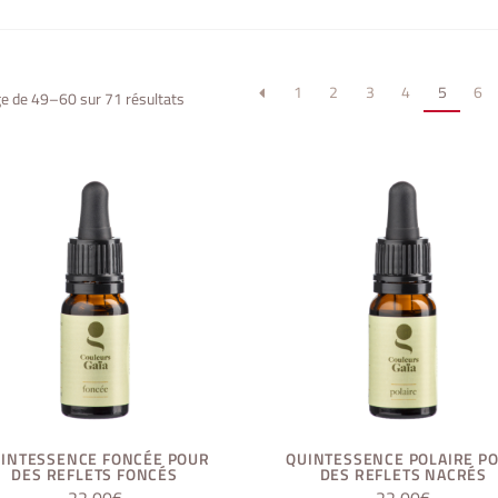
1
2
3
4
5
6
ge de 49–60 sur 71 résultats
INTESSENCE FONCÉE POUR
QUINTESSENCE POLAIRE P
DES REFLETS FONCÉS
DES REFLETS NACRÉS
22,00
€
22,00
€