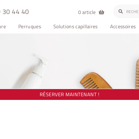
Recherche
Recherche
 30 44 40
0 article
pour :
ure
Perruques
Solutions capillaires
Accessoires
RÉSERVER MAINTENANT !