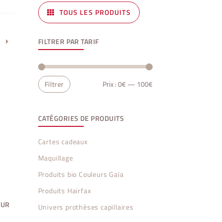
TOUS LES PRODUITS
FILTRER PAR TARIF
Prix
Prix
Filtrer
Prix :
0€
—
100€
min
max
CATÉGORIES DE PRODUITS
Cartes cadeaux
Maquillage
Produits bio Couleurs Gaïa
Produits Hairfax
OUR
Univers prothèses capillaires